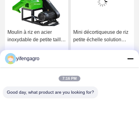
Moulin à riz en acier
Mini décortiqueuse de riz
inoxydable de petite taille
petite échelle solution
Sous 75 dB Bruit pour le
sous 75dB niveau sonore
traitement et le fraisage à
pour installations de riz
yifengagro
Obtenez le meilleur prix
Obtenez le meilleur prix
petite échelle
compactes
7:16 PM
Good day, what product are you looking for?
Leshan Yifeng Machinery Manufacturing Co.,
LTD
yifengagro@gmail.com