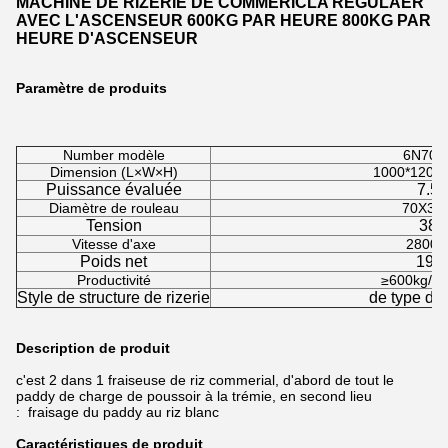
MACHINE DE RIZERIE DE COMMERICLA REGULAER
AVEC L'ASCENSEUR 600KG PAR HEURE 800KG PAR
HEURE D'ASCENSEUR
Paramètre de produits
Number modèle
6N70-
Dimension (L×W×H)
1000*1200
Puissance évaluée
7.5
Diamètre de rouleau
70X31
Tension
380
Vitesse d'axe
2800r
Poids net
195
Productivité
≥600kg/h 
Style de structure de rizerie
de type dé
Description de produit
c'est 2 dans 1 fraiseuse de riz commerial, d'abord de tout le
paddy de charge de poussoir à la trémie, en second lieu
:
fraisage du paddy au riz blanc
Caractéristiques de produit