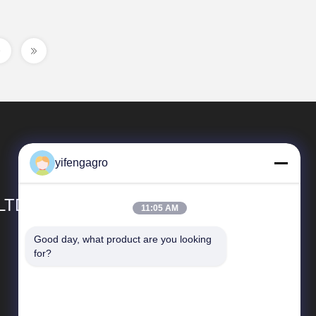
yifengagro
 LTD
11:05 AM
Good day, what product are you looking 
Liens rapides
for?
Profil d'entreprise
Visite d'usine