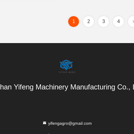
1
2
3
4
han Yifeng Machinery Manufacturing Co.,
yifengagro@gmail.com