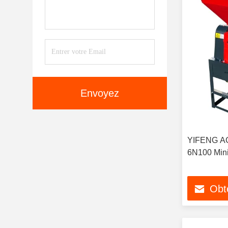
Envoyez
YIFENG AG
6N100 Mini
Obte