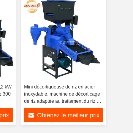
2,2 kW
Mini décortiqueuse de riz en acier
z 300
inoxydable, machine de décorticage
de riz adaptée au traitement du riz à
petite échelle et facile à utiliser
prix
Obtenez le meilleur prix