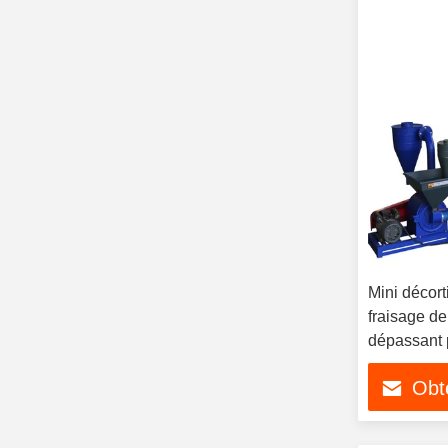
Mini décort
fraisage de
dépassant 
compacte po
Obte
petite éche