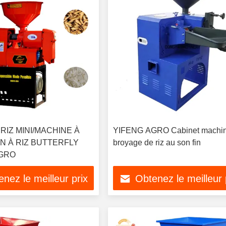
RIZ MINI/MACHINE À
YIFENG AGRO Cabinet machin
IN À RIZ BUTTERFLY
broyage de riz au son fin
AGRO
nez le meilleur prix
Obtenez le meilleur 