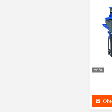
Vidéo
Obte