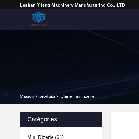
Leshan Yifeng Machinery Manufacturing Co., LTD
Maison
>
produits
>
Chine mini rizerie
Catégories
Mini Rizerie
(61)