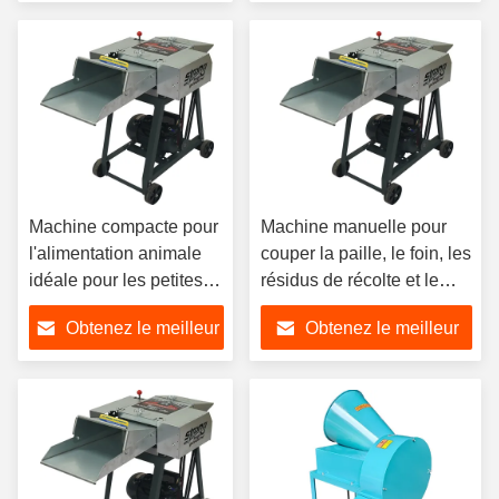
carburant adaptée aux
bétail constant
prix
prix
opérations d'entretien de
pelouse à grande
échelle
Machine compacte pour
Machine manuelle pour
l'alimentation animale
couper la paille, le foin, les
idéale pour les petites et
résidus de récolte et le
moyennes exploitations
traitement des aliments
Obtenez le meilleur
Obtenez le meilleur
agricoles produisant
pour animaux
efficacement des
prix
prix
granulés d'alimentation
cohérents