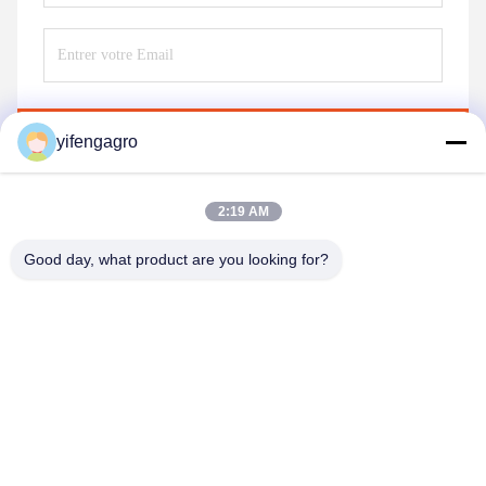
Envoyez
yifengagro
2:19 AM
Good day, what product are you looking for?
Leshan Yifeng Machinery Manufacturing Co.,
LTD
yifengagro@gmail.com
86-130-08130593
Ajoutez : No33-1, rue de Shunhe, ville de Yancheng,