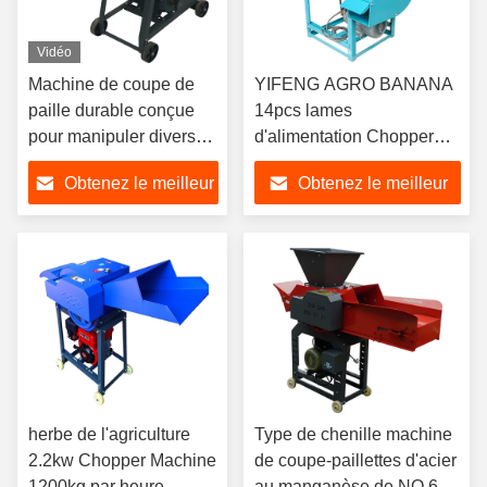
Vidéo
Machine de coupe de
YIFENG AGRO BANANA
paille durable conçue
14pcs lames
pour manipuler divers
d'alimentation Chopper
types de matières
machine à couper pour l'
Obtenez le meilleur
Obtenez le meilleur
premières agricoles, y
éléphant de banane
compris le foin de paille
prix
prix
et l'herbe
herbe de l'agriculture
Type de chenille machine
2.2kw Chopper Machine
de coupe-paillettes d'acier
1200kg par heure
au manganèse de NO.65