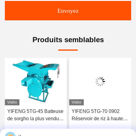
Envoyez
Produits semblables
Vidéo
Vidéo
YIFENG 5TG-45 Batteuse
YIFENG 5TG-70 0902
de sorgho la plus vendue
Réservoir de riz à haute
avec une qualité
pureté Chine
supérieure