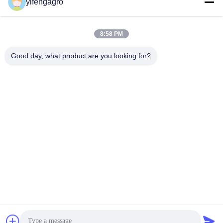
yifengagro
Obtenez le meilleur prix
Obtenez le meilleur prix
8:58 PM
Good day, what product are you looking for?
Leshan Yifeng Machinery Manufacturing Co.,
LTD
yifengagro@gmail.com
86-130-08130593
Ajoutez : No33-1, rue de Shunhe, ville de Yancheng,
comté jingyan, ville de Leshan, province de Sichuan
Bonne qualité de la Chine mini rizerie Fournisseur. © de