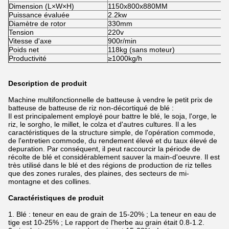
Dimension (L×W×H)
1150x800x880MM
Puissance évaluée
2.2kw
Diamètre de rotor
330mm
Tension
220v
Vitesse d'axe
900r/min
Poids net
118kg (sans moteur)
Productivité
≥1000kg/h
Description de produit
Machine multifonctionnelle de batteuse
à vendre le petit prix de
batteuse de batteuse de riz non-décortiqué de blé :
Il est principalement employé pour battre le blé, le soja, l'orge, le
riz, le sorgho, le millet, le colza et d'autres cultures. Il a les
caractéristiques de la structure simple, de l'opération commode,
de l'entretien commode, du rendement élevé et du taux élevé de
depuration. Par conséquent, il peut raccourcir la période de
récolte de blé et considérablement sauver la main-d'oeuvre. Il est
très utilisé dans le blé et des régions de production de riz telles
que des zones rurales, des plaines, des secteurs de mi-
montagne et des collines.
Caractéristiques de produit
1.
Blé : teneur en eau de grain de 15-20% ; La teneur en eau de
tige est 10-25% ; Le rapport de l'herbe au grain était 0.8-1.2.