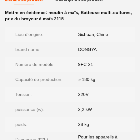
Mettre en évidence:
moulin à maïs
,
Batteuse multi-cultures
,
prix du broyeur à maïs 2115
Lieu d'origine:
Sichuan, Chine
brand name:
DONGYA
Numéro de modèle:
9FC-21
Capacité de production:
≥ 180 kg
Tension:
220V
puissance (w):
2,2 kW
poids:
28 kg
Pour les appareils à
Dimension (l*l*h):