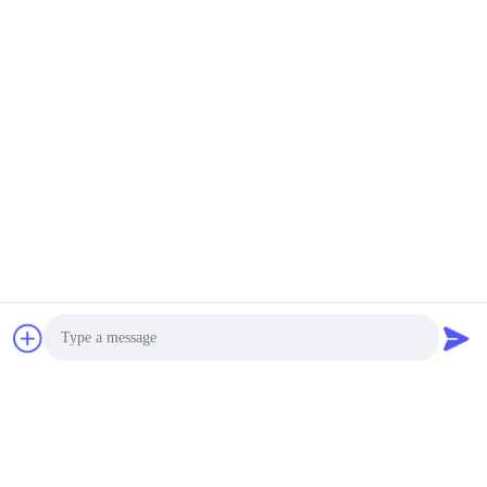
Produits semblables
YIFENG 9FC-35 0408
YIFENG 9FC 2109 Moulin
Petit moulin à céréales
à riz multifonction haute
commercial
capacité
Obtenez le meilleur prix
Obtenez le meilleur prix
Photo