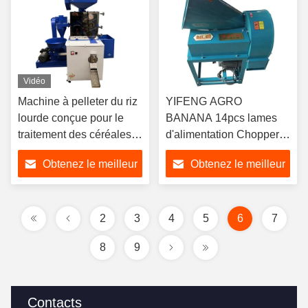
Vidéo
Machine à pelleter du riz
YIFENG AGRO
lourde conçue pour le
BANANA 14pcs lames
traitement des céréales
d'alimentation Chopper
et une maintenance
machine à couper pour l'
Obtenez le meilleur
Obtenez le meilleur
facile dans les
éléphant de banane
applications de fraisage
prix
prix
industriel
2
3
4
5
6
7
8
9
Contacts