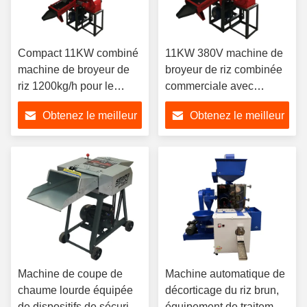
Compact 11KW combiné
11KW 380V machine de
machine de broyeur de
broyeur de riz combinée
riz 1200kg/h pour le
commerciale avec
traitement commercial de
ascenseur pour un
Obtenez le meilleur
Obtenez le meilleur
broyage de grain
traitement efficace des
céréales
prix
prix
Machine de coupe de
Machine automatique de
chaume lourde équipée
décorticage du riz brun,
de dispositifs de sécurité
équipement de traitement