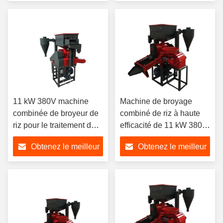
prix
prix
11 kW 380V machine
Machine de broyage
combinée de broyeur de
combiné de riz à haute
riz pour le traitement de
efficacité de 11 kW 380 V
grains multiples et
750 kg/h pour le broyage
Obtenez le meilleur
Obtenez le meilleur
équipement de broyage
commercial à grains
commercial
multiples
prix
prix