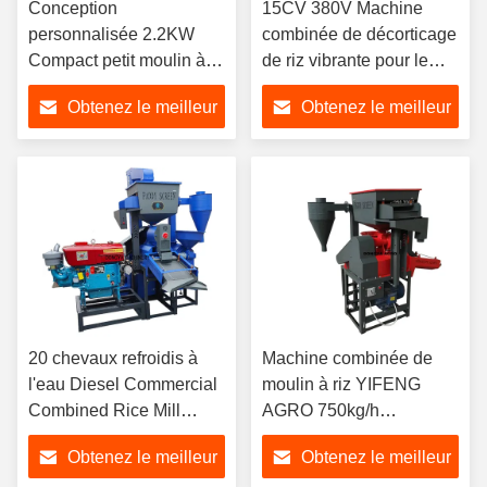
Conception
15CV 380V Machine
personnalisée 2.2KW
combinée de décorticage
Compact petit moulin à
de riz vibrante pour le
riz en acier inoxydable
son fin 650kg/h avec
Obtenez le meilleur
Obtenez le meilleur
pour un broyage efficace
élévateur de chargement
automatique
prix
prix
20 chevaux refroidis à
Machine combinée de
l'eau Diesel Commercial
moulin à riz YIFENG
Combined Rice Mill
AGRO 750kg/h
Machine avec élévateur
Équipement de mouture
Obtenez le meilleur
Obtenez le meilleur
de qualité d'origine