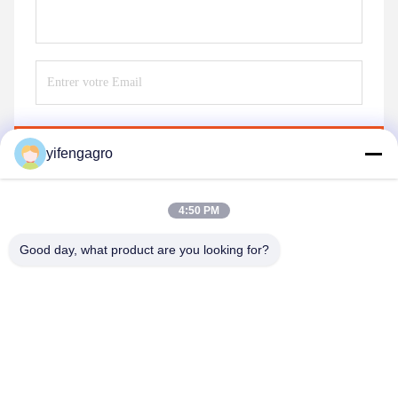
Envoyez
yifengagro
4:50 PM
Good day, what product are you looking for?
Leshan Yifeng Machinery Manufacturing Co.,
LTD
yifengagro@gmail.com
86-130-08130593