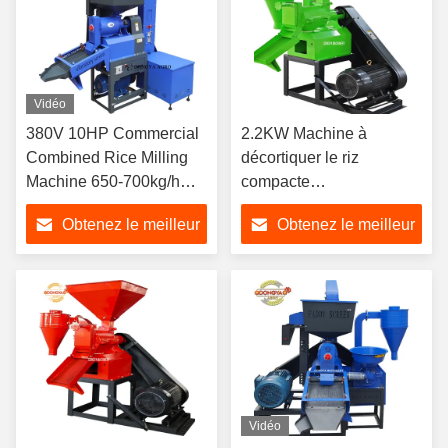
Vidéo
380V 10HP Commercial
2.2KW Machine à
Combined Rice Milling
décortiquer le riz
Machine 650-700kg/h
compacte
avec lecteur de
multifonctionnelle pour le
Obtenez le meilleur
Obtenez le meilleur
chargement automatique
traitement des céréales
des petites entreprises
prix
prix
Vidéo