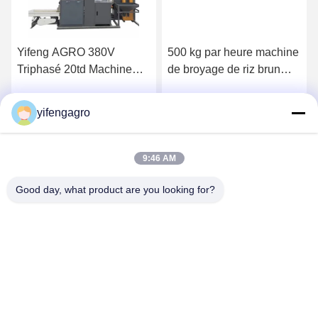
Yifeng AGRO 380V
500 kg par heure machine
Triphasé 20td Machine
de broyage de riz brun
combinée complète de
complète 220VT
rizerie
yifengagro
Obtenez le meilleur prix
Obtenez le meilleur prix
9:46 AM
Good day, what product are you looking for?
Leshan Yifeng Machinery Manufacturing Co.,
LTD
yifengagro@gmail.com
86-130-08130593