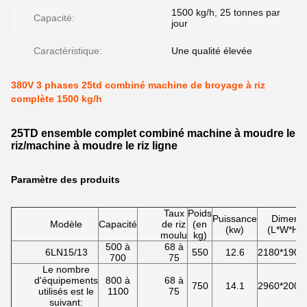
1500 kg/h, 25 tonnes par
Capacité:
jour
Caractéristique:
Une qualité élevée
380V 3 phases 25td combiné machine de broyage à riz
complète 1500 kg/h
25TD ensemble complet combiné machine à moudre le
riz/machine à moudre le riz ligne
Paramètre des produits
Taux
Poids
Puissance
Dimensi
Modèle
Capacité
de riz
(en
(kw)
(L*W*H/
moulu
kg)
500 à
68 à
6LN15/13
550
12.6
2180*1900
700
75
Le nombre
d'équipements
800 à
68 à
750
14.1
2960*2000
utilisés est le
1100
75
suivant: