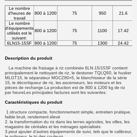
Le nombre
d'heures de
800 à 1200
75
950
21.6
travail
Le nombre
d'équipements
800 à 1200
75
1100
17.42
utilisés est le
suivant:
6LN15-15SF
800 à 1200
75
1300
24.42
Description du produit
La machine de fraisage à riz combinée 6LN-15/15SF contient
principalement le nettoyant de riz, le destoner TQLQ50, le husker
MLGT15, le séparateur MGCZ80×5, le blanchisseur de la série
15, le décortiqueur de riz, les ascenseurs, les moteurs et les
pièces de rechange.La production est de 800 à 1200 kg de riz
par heureLes principales factures sont les suivantes:
Caractéristiques du produit
1.structure compacte, fonctionnement simple, entretien pratique,
faible bruit, rendement élevé
2. la transformation du riz dans les terres agricoles, les villes, les
magasins de céréales et les ménages spécialisés
3.peut ajouter d'autres équipements de suivi, tels que le calibreur,
le polisseur, le tri des couleurs.