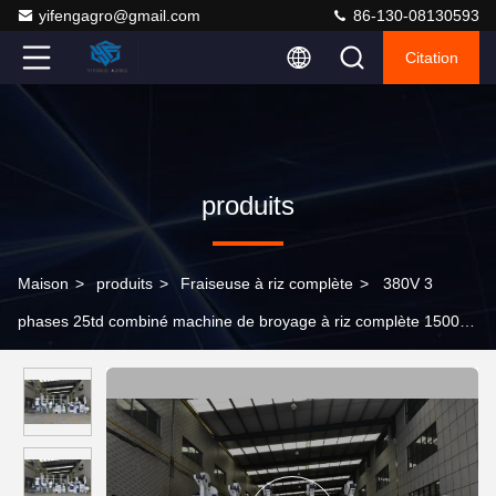
yifengagro@gmail.com
86-130-08130593
Citation
produits
Maison
>
produits
>
Fraiseuse à riz complète
>
380V 3
phases 25td combiné machine de broyage à riz complète 1500
kg/h