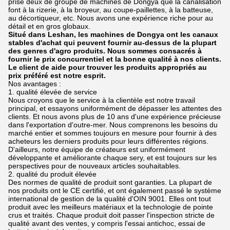
prise deux de groupe de machines de Dongya que la canalisation
font à la rizerie, à la broyeur, au coupe-paillettes, à la batteuse,
au décortiqueur, etc. Nous avons une expérience riche pour au
détail et en gros globaux.
Situé dans Leshan, les machines de Dongya ont les canaux
stables d'achat qui peuvent fournir au-dessus de la plupart
des genres d'agro produits. Nous sommes consacrés à
fournir le prix concurrentiel et la bonne qualité à nos clients.
Le client de aide pour trouver les produits appropriés au
prix préféré est notre esprit.
Nos avantages :
1. qualité élevée de service
Nous croyons que le service à la clientèle est notre travail
principal, et essayons uniformément de dépasser les attentes des
clients. Et nous avons plus de 10 ans d'une expérience précieuse
dans l'exportation d'outre-mer. Nous comprenons les besoins du
marché entier et sommes toujours en mesure pour fournir à des
acheteurs les derniers produits pour leurs différentes régions.
D'ailleurs, notre équipe de créateurs est uniformément
développante et améliorante chaque sery, et est toujours sur les
perspectives pour de nouveaux articles souhaitables.
2. qualité du produit élevée
Des normes de qualité de produit sont garanties. La plupart de
nos produits ont le CE certifié, et ont également passé le système
international de gestion de la qualité d'OIN 9001. Elles ont tout
produit avec les meilleurs matériaux et la technologie de pointe
crus et traités. Chaque produit doit passer l'inspection stricte de
qualité avant des ventes, y compris l'essai antichoc, essai de