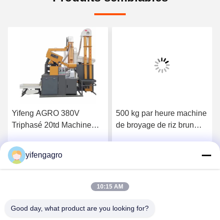
Yifeng AGRO 380V
500 kg par heure machine
Triphasé 20td Machine
de broyage de riz brun
combinée complète de
complète 220VT
rizerie
yifengagro
Obtenez le meilleur prix
Obtenez le meilleur prix
10:15 AM
Good day, what product are you looking for?