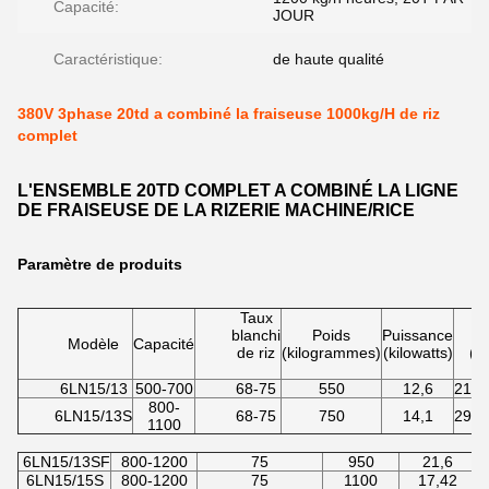
Capacité:
JOUR
Caractéristique:
de haute qualité
380V 3phase 20td a combiné la fraiseuse 1000kg/H de riz
complet
L'ENSEMBLE 20TD COMPLET A COMBINÉ LA LIGNE
DE FRAISEUSE DE LA RIZERIE MACHINE/RICE
Paramètre de produits
Taux
blanchi
Poids
Puissance
D
Modèle
Capacité
de riz
(kilogrammes)
(kilowatts)
(L
6LN15/13
500-700
68-75
550
12,6
2180
800-
6LN15/13S
68-75
750
14,1
2960
1100
6LN15/13SF
800-1200
75
950
21,6
6LN15/15S
800-1200
75
1100
17,42